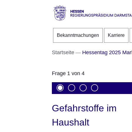
Direkt zum Kopf der S
Direkt zum Inhalt
Direkt zum Fuß der Se
Hessen
-
Bekanntmachungen
Karriere
RP
Darmstadt
Startseite
Hessentag 2025 Mar
Frage 1 von 4
Gefahrstoffe im
Haushalt