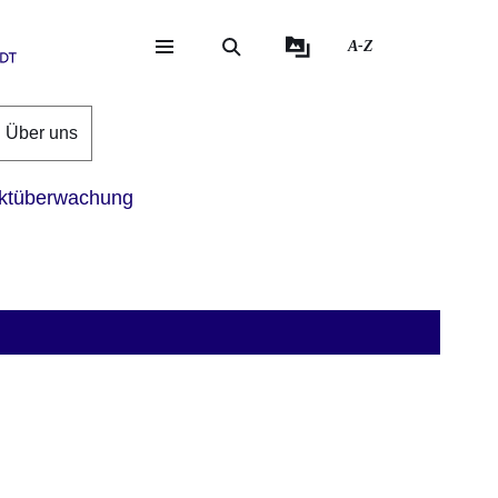
A-Z
eite
ite
Über uns
ktüberwachung