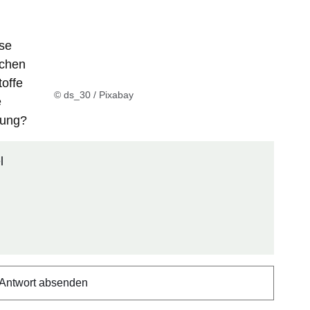
se
ichen
toffe
© ds_30 / Pixabay
e
nung?
l