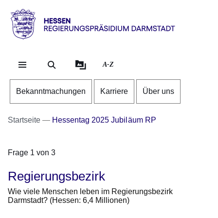
Direkt zum Kopf der Se
Direkt zum Inhalt
Direkt zum Fuß der Sei
Hessen
-
RP
A-Z
Darmstadt
Bekanntmachungen
Karriere
Über uns
Startseite
Hessentag 2025 Jubiläum RP
Frage 1 von 3
Regierungsbezirk
Wie viele Menschen leben im Regierungsbezirk
Darmstadt? (Hessen: 6,4 Millionen)