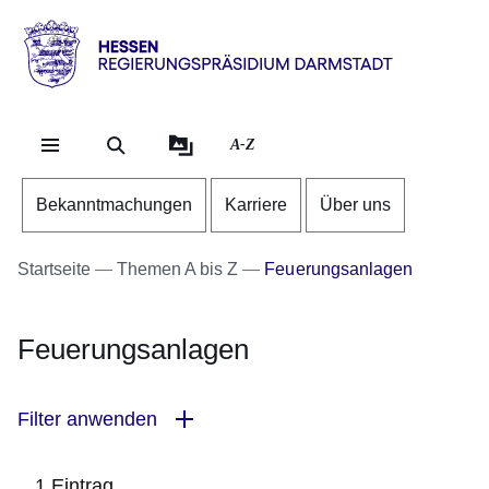
Direkt zum Kopf der Se
Direkt zum Inhalt
Direkt zum Fuß der Sei
Hessen
-
RP
A-Z
Darmstadt
Bekanntmachungen
Karriere
Über uns
Startseite
Themen A bis Z
Feuerungsanlagen
Feuerungsanlagen
Filter anwenden
1 Eintrag