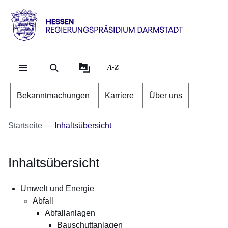
Direkt zum Kopf der Se
Direkt zum Inhalt
Direkt zum Fuß der Sei
Hessen
-
RP
A-Z
Darmstadt
Bekanntmachungen
Karriere
Über uns
Startseite
Inhaltsübersicht
Inhaltsübersicht
Umwelt und Energie
Abfall
Abfallanlagen
Bauschuttanlagen