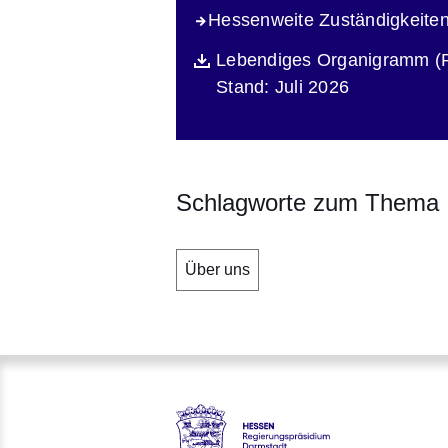
Hessenweite Zuständigkeite
Öffnet sich in einem neuen Fen
Lebendiges Organigramm (
Datei
Stand: Juli 2026
Beschreibung
Schlagworte zum Thema
Über uns