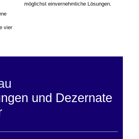
möglichst einvernehmliche Lösungen.
ene
e vier
au
ungen und Dezernate
r