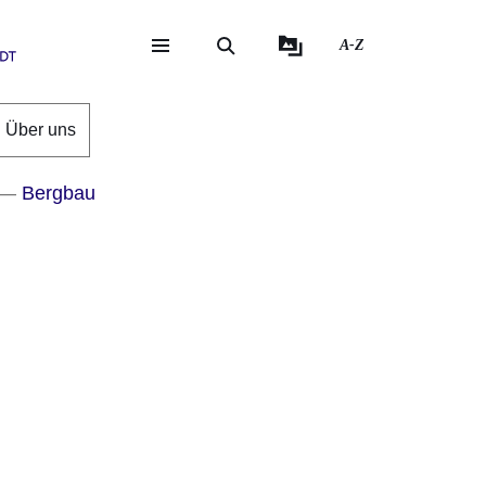
A-Z
eite
ite
Über uns
Bergbau