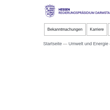
Direkt zum Kopf der S
Direkt zum Inhalt
Direkt zum Fuß der Se
Hessen
-
Bekanntmachungen
Karriere
RP
Darmstadt
Startseite
Umwelt und Energie