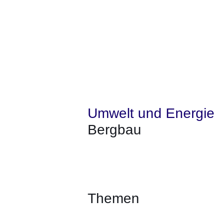
Umwelt und Energie
Bergbau
Öffnet sich in einem neuen Fenster
Öffnet sich in einem neuen Fenst
Öffnet sich in einem neuen 
Öffnet sich in einem n
Öffnet sich in ein
Themen