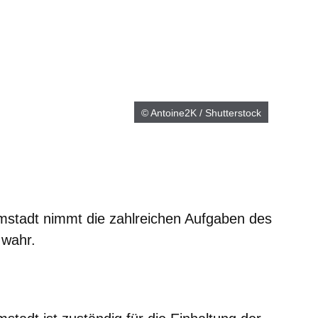
© Antoine2K / Shutterstock
stadt nimmt die zahlreichen Aufgaben des
 wahr.
m neuen Fenster
einem neuen Fenster
h in einem neuen Fenster
 sich in einem neuen Fenster
ffnet sich in einem neuen Fenster