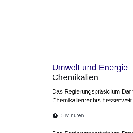
Umwelt und Energie
Chemikalien
Das Regierungspräsidium Darm
Chemikalienrechts hessenweit
Lesedauer:
6 Minuten
Öffnet sich in eine
Öffnet sich in 
Öffnet sic
Öffnet
Ö