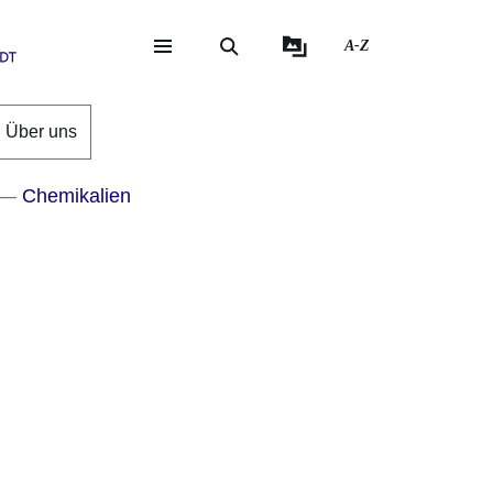
A-Z
eite
ite
Über uns
Chemikalien