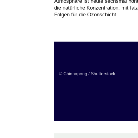
Atmosphäre ist heute sechsmal höhe
die natürliche Konzentration, mit fat
Folgen für die Ozonschicht.
SachkundeprüfungChem
© Chinnapong / Shutterstock