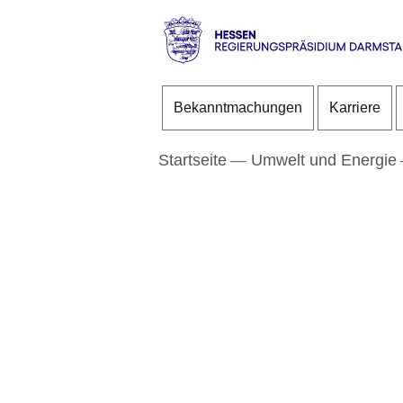
Direkt zum Kopf der S
Direkt zum Inhalt
Direkt zum Fuß der Se
Hessen
-
Bekanntmachungen
Karriere
RP
Darmstadt
Startseite
Umwelt und Energie