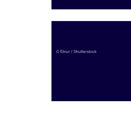
Biozide
© Elnur / Shutterstock