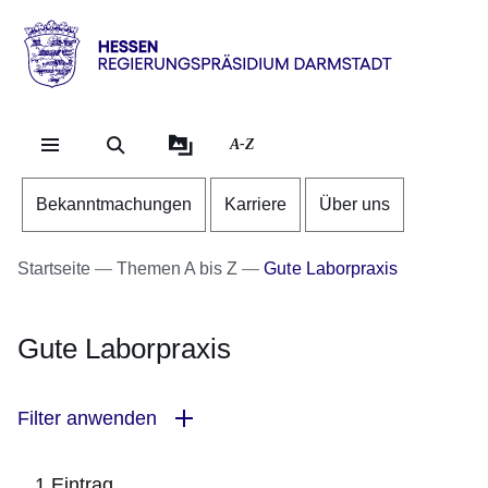
Direkt zum Kopf der Se
Direkt zum Inhalt
Direkt zum Fuß der Sei
Hessen
-
RP
A-Z
Darmstadt
Bekanntmachungen
Karriere
Über uns
Startseite
Themen A bis Z
Gute Laborpraxis
Gute Laborpraxis
Filter anwenden
1 Eintrag