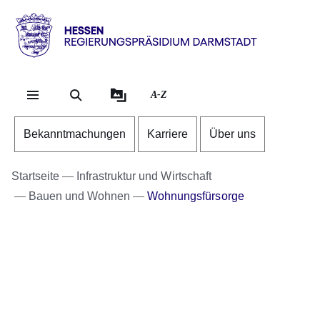
Direkt zum Kopf der Se
Direkt zum Inhalt
Direkt zum Fuß der Sei
Hessen
-
RP
A-Z
Darmstadt
Bekanntmachungen
Karriere
Über uns
Startseite
Infrastruktur und Wirtschaft
Bauen und Wohnen
Wohnungsfürsorge