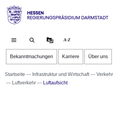
Direkt zum Kopf der Se
Direkt zum Inhalt
Direkt zum Fuß der Sei
Hessen
-
RP
A-Z
Darmstadt
Bekanntmachungen
Karriere
Über uns
Startseite
Infrastruktur und Wirtschaft
Verkehr
Luftverkehr
Luftaufsicht