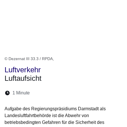
© Dezernat III 33.3 / RPDA,
Luftverkehr
Luftaufsicht
Lesedauer:
1 Minute
Öffnet sich in einem neuen Fenster
Öffnet sich in einem neuen Fenster
Öffnet sich in einem neuen Fenster
Öffnet sich in einem neuen Fen
Öffnet sich in einem neuen
Aufgabe des Regierungspräsidiums Darmstadt als
Landesluftfahrtbehörde ist die Abwehr von
betriebsbedingten Gefahren für die Sicherheit des