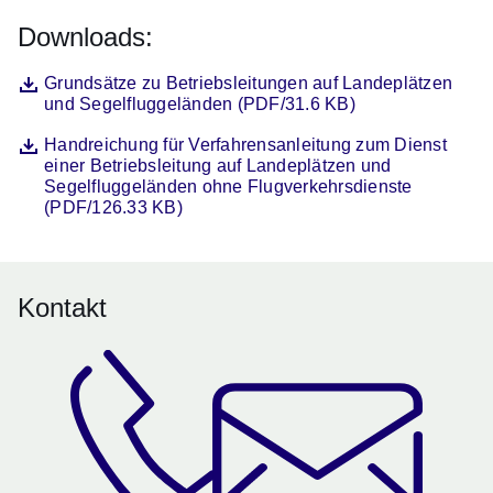
Downloads:
Datei
Öffnet sich in einem neuen Fenster
Grundsätze zu Betriebsleitungen auf Landeplätzen
und Segelfluggeländen (PDF/31.6 KB)
Datei
Öffnet sich in einem neuen Fenster
Handreichung für Verfahrensanleitung zum Dienst
einer Betriebsleitung auf Landeplätzen und
Segelfluggeländen ohne Flugverkehrsdienste
(PDF/126.33 KB)
Kontakt