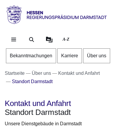
Direkt zum Kopf der Se
Direkt zum Inhalt
Direkt zum Fuß der Sei
Hessen
-
RP
A-Z
Darmstadt
Bekanntmachungen
Karriere
Über uns
Startseite
Über uns
Kontakt und Anfahrt
Standort Darmstadt
Kontakt und Anfahrt
Standort Darmstadt
Unsere Dienstgebäude in Darmstadt