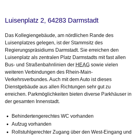
Öffnet sich in einem neuen Fenster
Öffnet sich in einem neuen Fenster
Öffnet sich in einem neuen Fenster
Öffnet sich in einem neuen Fenster
Öffnet sich in einem neuen Fenster
Luisenplatz 2, 64283 Darmstadt
Das Kollegiengebäude, am nördlichen Rande des
Luisenplatzes gelegen, ist der Stammsitz des
Regierungspräsidiums Darmstadt. Sie erreichen den
Luisenplatz als zentralen Platz Darmstadts mit fast allen
Bus- und Straßenbahnlinien der
HEAG
sowie vielen
weiteren Verbindungen des Rhein-Main-
Verkehrsverbundes. Auch mit dem Auto ist dieses
Dienstgebäude aus allen Richtungen sehr gut zu
erreichen. Parkmöglichkeiten bieten diverse Parkhäuser in
der gesamten Innenstadt.
Behindertengerechtes WC vorhanden
Aufzug vorhanden
Rollstuhlgerechter Zugang über den West-Eingang und