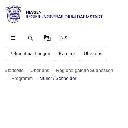
Direkt zum Kopf der Se
Direkt zum Inhalt
Direkt zum Fuß der Sei
Hessen
-
RP
A-Z
Darmstadt
Bekanntmachungen
Karriere
Über uns
Startseite
Über uns
Regionalgalerie Südhessen
Programm
Müller / Schneider