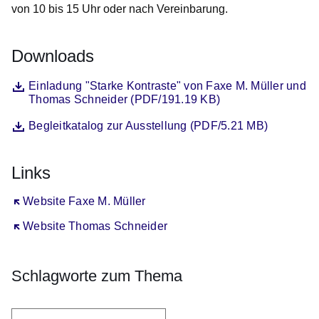
von 10 bis 15 Uhr oder nach Vereinbarung.
Downloads
Datei
Öffnet sich in einem neuen Fenster
Einladung "Starke Kontraste" von Faxe M. Müller und
Thomas Schneider (PDF/191.19 KB)
Datei
Öffnet sich in einem neuen Fenster
Begleitkatalog zur Ausstellung (PDF/5.21 MB)
Links
Öffnet sich in einem neuen Fenster
Website Faxe M. Müller
Öffnet sich in einem neuen Fenster
Website Thomas Schneider
Schlagworte zum Thema