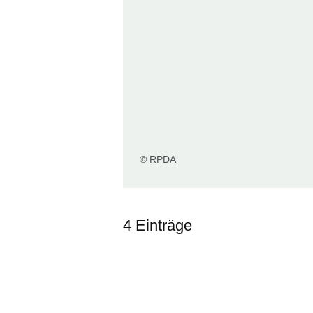
© RPDA
4 Einträge
:4
Ergebnisse: