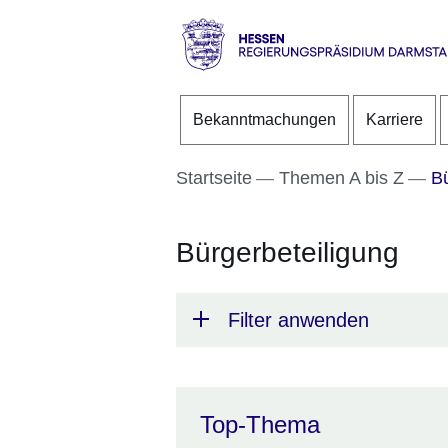
Direkt zum Kopf der S
Direkt zum Inhalt
Direkt zum Fuß der Se
Hessen
-
Bekanntmachungen
Karriere
RP
Darmstadt
Startseite
Themen A bis Z
Bü
Bürgerbeteiligung
Filter anwenden
Top-Thema