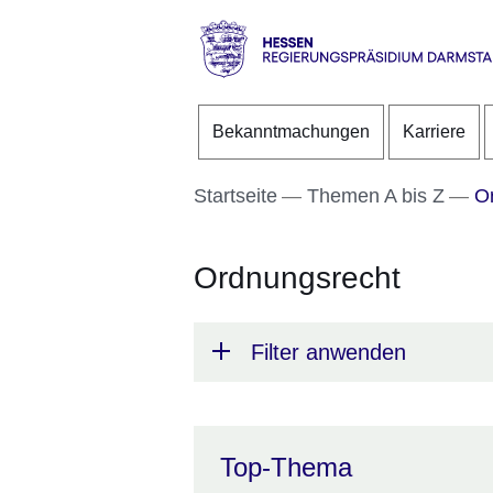
Direkt zum Kopf der S
Direkt zum Inhalt
Direkt zum Fuß der Se
Hessen
-
Bekanntmachungen
Karriere
RP
Darmstadt
Startseite
Themen A bis Z
Or
Ordnungsrecht
Filter anwenden
Top-Thema