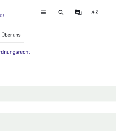
A-Z
eite
ite
Über uns
dnungsrecht