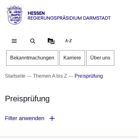
Direkt zum Kopf der Se
Direkt zum Inhalt
Direkt zum Fuß der Sei
Hessen
-
RP
A-Z
Darmstadt
Bekanntmachungen
Karriere
Über uns
Startseite
Themen A bis Z
Preisprüfung
Preisprüfung
Filter anwenden