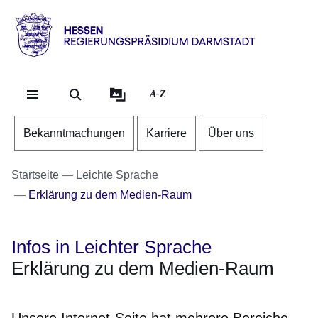
Direkt zum Kopf der Se
Direkt zum Inhalt
Direkt zum Fuß der Sei
Hessen
-
RP
A-Z
Darmstadt
Bekanntmachungen
Karriere
Über uns
Startseite
Leichte Sprache
Erklärung zu dem Medien-Raum
Infos in Leichter Sprache
Erklärung zu dem Medien-Raum