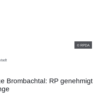
© RPDA
tadt
e Brombachtal: RP genehmigt
nge
er
Fenster
euen Fenster
em neuen Fenster