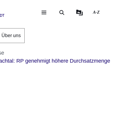
A-Z
eite
ite
Über uns
se
chtal: RP genehmigt höhere Durchsatzmenge