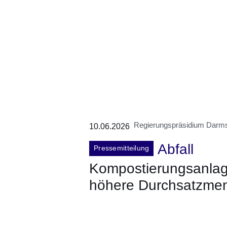
Regierungspräsidium Darms
10.06.2026
Abfall
Pressemitteilung
Kompostierungsanlag
höhere Durchsatzme
Öffnet sich in einem neuen Fenster
Öffnet sich in einem neuen Fenst
Öffnet sich in einem neuen 
Öffnet sich in einem n
Öffnet sich in ein