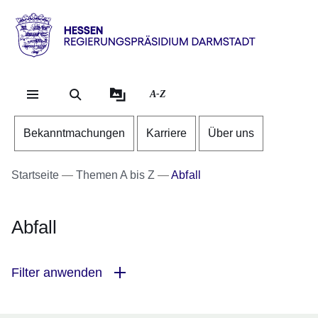
Direkt zum Kopf der Se
Direkt zum Inhalt
Direkt zum Fuß der Sei
Hessen
-
RP
A-Z
Darmstadt
Bekanntmachungen
Karriere
Über uns
Startseite
Themen A bis Z
Abfall
Abfall
Filter anwenden