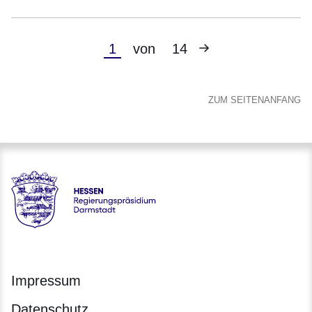
Nächste
Aktuelle
1
von
14
Seite
Seite
ZUM SEITENANFANG
Hessen - Regierungspräsidium Darmstadt
Impressum
Datenschutz