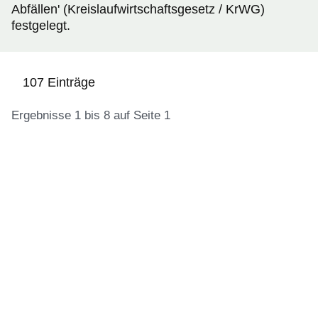
Abfällen' (Kreislaufwirtschaftsgesetz / KrWG)
festgelegt.
107 Einträge
Ergebnisse 1 bis 8 auf Seite 1
:107
Ergebnisse:Ergebnisse
1
bis
8
auf
Seite
1