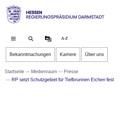
Direkt zum Kopf der Se
Direkt zum Inhalt
Direkt zum Fuß der Sei
Hessen
-
RP
A-Z
Darmstadt
Bekanntmachungen
Karriere
Über uns
Startseite
Medienraum
Presse
RP setzt Schutzgebiet für Tiefbrunnen Eichen fest