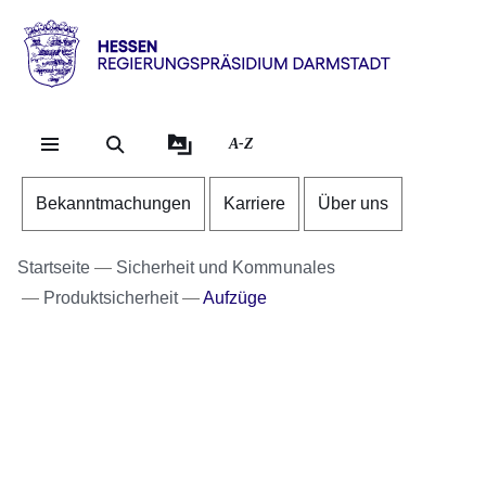
Direkt zum Kopf der Se
Direkt zum Inhalt
Direkt zum Fuß der Sei
Hessen
-
RP
A-Z
Darmstadt
Bekanntmachungen
Karriere
Über uns
Startseite
Sicherheit und Kommunales
Produktsicherheit
Aufzüge