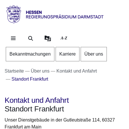
Direkt zum Kopf der Se
Direkt zum Inhalt
Direkt zum Fuß der Sei
Hessen
-
RP
A-Z
Darmstadt
Bekanntmachungen
Karriere
Über uns
Startseite
Über uns
Kontakt und Anfahrt
Standort Frankfurt
Kontakt und Anfahrt
Standort Frankfurt
Unser Dienstgebäude in der Gutleutstraße 114, 60327
Frankfurt am Main