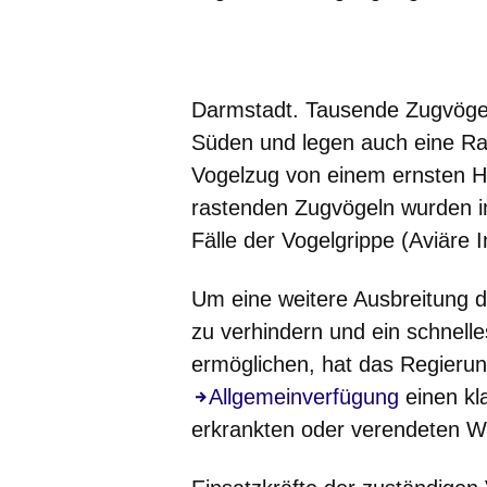
Öffnet sich in einem neuen Fenster
Öffnet sich in einem neuen Fenst
Öffnet sich in einem neuen 
Öffnet sich in einem n
Öffnet sich in ein
Darmstadt.
Tausende Zugvögel
Süden und legen auch eine Ras
Vogelzug von einem ernsten Hi
rastenden Zugvögeln wurden 
Fälle der Vogelgrippe (Aviäre In
Um eine weitere Ausbreitung 
zu verhindern und ein schnelle
ermöglichen, hat das Regierun
Allgemeinverfügung
einen k
erkrankten oder verendeten Wi