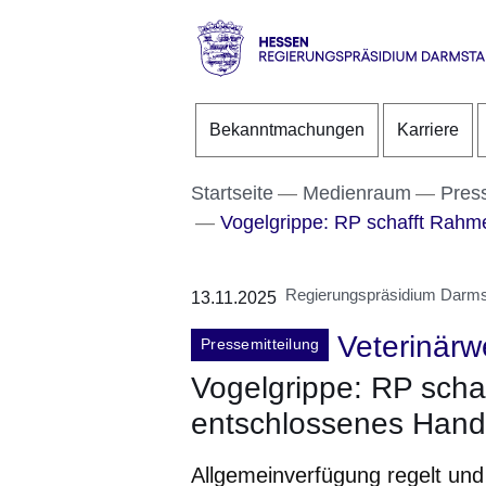
Direkt zum Kopf der S
Direkt zum Inhalt
Direkt zum Fuß der Se
Hessen
-
Bekanntmachungen
Karriere
RP
Darmstadt
Startseite
Medienraum
Pres
Vogelgrippe: RP schafft Rahme
Regierungspräsidium Darms
13.11.2025
Veterinär
Pressemitteilung
Vogelgrippe: RP scha
entschlossenes Hand
Allgemeinverfügung regelt und