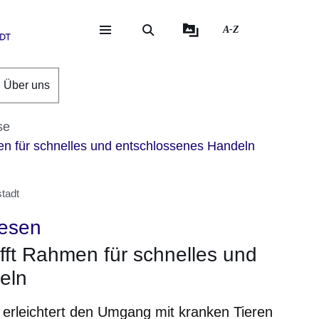
A-Z
eite
ite
Über uns
se
n für schnelles und entschlossenes Handeln
tadt
wesen
fft Rahmen für schnelles und
eln
 erleichtert den Umgang mit kranken Tieren