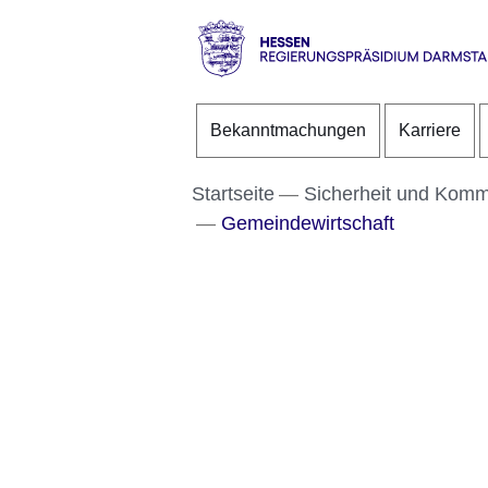
Direkt zum Kopf der S
Direkt zum Inhalt
Direkt zum Fuß der Se
Hessen
-
Bekanntmachungen
Karriere
RP
Darmstadt
Startseite
Sicherheit und Kom
Gemeindewirtschaft