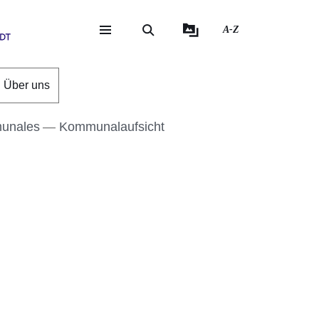
A-Z
eite
ite
Über uns
munales
Kommunalaufsicht