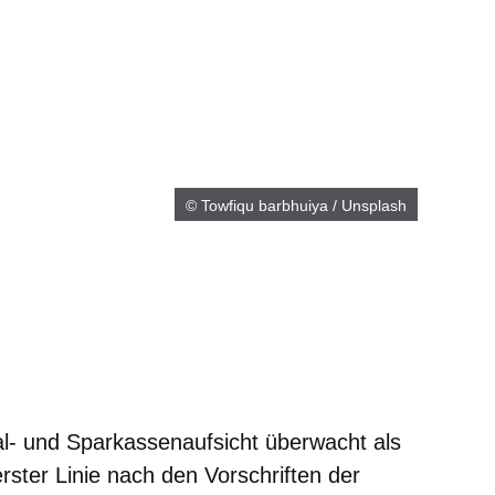
© Towfiqu barbhuiya / Unsplash
er
Fenster
euen Fenster
em neuen Fenster
- und Sparkassenaufsicht überwacht als
ster Linie nach den Vorschriften der