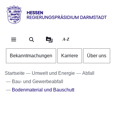
Direkt zum Kopf der Se
Direkt zum Inhalt
Direkt zum Fuß der Sei
Hessen
-
RP
A-Z
Darmstadt
Bekanntmachungen
Karriere
Über uns
Startseite
Umwelt und Energie
Abfall
Bau- und Gewerbeabfall
Bodenmaterial und Bauschutt