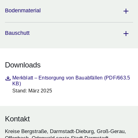
Bodenmaterial
Bauschutt
Downloads
Datei
Öffnet sich in einem neuen Fenster
Merkblatt – Entsorgung von Bauabfällen (PDF/663.5
KB)
Stand: März 2025
Beschreibung
Kontakt
Kreise Bergstraße, Darmstadt-Dieburg, Groß-Gerau,