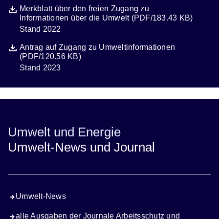
Datei
Öffnet sich in einem neuen Fenster
Merkblatt über den freien Zugang zu
Informationen über die Umwelt (PDF/183.43 KB)
Stand 2022
Beschreibung
Datei
Öffnet sich in einem neuen Fenster
Antrag auf Zugang zu Umweltinformationen
(PDF/120.56 KB)
Stand 2023
Beschreibung
Umwelt und Energie
Umwelt-News und Journal
Umwelt-News
alle Ausgaben der Journale Arbeitsschutz und