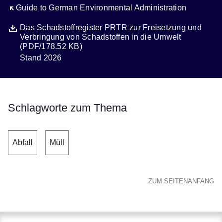
Öffnet sich in einem neuen Fenster
Guide to German Environmental Administration
Datei
Öffnet sich in einem neuen Fenster
Das Schadstoffregister PRTR zur Freisetzung und
Verbringung von Schadstoffen in die Umwelt
(PDF/178.52 KB)
Stand 2026
Beschreibung
Schlagworte zum Thema
Abfall
Müll
ZUM SEITENANFANG