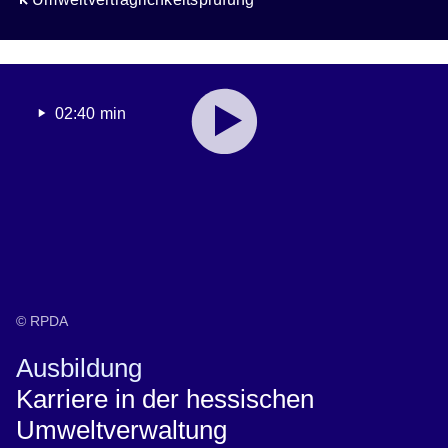
Youtube
:Dauer:
02:40 min
Video:
2
Minuten,
Umweltschutz
40
der
Sekunden
hessischen
Regierungspräsidien
© RPDA
Ausbildung
Karriere in der hessischen
Umweltverwaltung