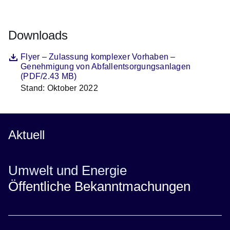
Downloads
Datei
Öffnet sich in einem neuen Fenster
Flyer – Zulassung komplexer Vorhaben –
Genehmigung von Abfallentsorgungsanlagen
(PDF/2.43 MB)
Stand: Oktober 2022
Beschreibung
Aktuell
Umwelt und Energie
Öffentliche Bekanntmachungen