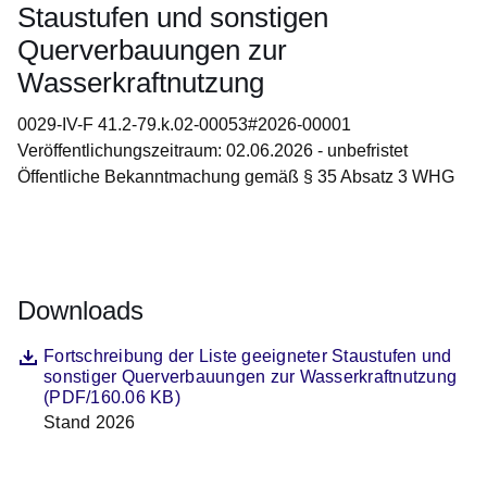
Staustufen und sonstigen
Querverbauungen zur
Wasserkraftnutzung
0029-IV-F 41.2-79.k.02-00053#2026-00001
Veröffentlichungszeitraum: 02.06.2026 - unbefristet
Öffentliche Bekanntmachung gemäß § 35 Absatz 3 WHG
Öffnet sich in einem neuen Fenster
Öffnet sich in einem neuen Fenster
Öffnet sich in einem neuen Fenster
Öffnet sich in einem neuen Fenster
Öffnet sich in einem neuen Fenster
Downloads
Datei
Öffnet sich in einem neuen Fenster
Fortschreibung der Liste geeigneter Staustufen und
sonstiger Querverbauungen zur Wasserkraftnutzung
(PDF/160.06 KB)
Stand 2026
Beschreibung