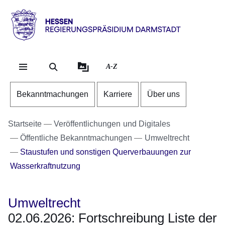
Direkt zum Kopf der Se
Direkt zum Inhalt
Direkt zum Fuß der Sei
Hessen
-
RP
A-Z
Darmstadt
Bekanntmachungen
Karriere
Über uns
Startseite
Veröffentlichungen und Digitales
Öffentliche Bekanntmachungen
Umweltrecht
Staustufen und sonstigen Querverbauungen zur
Wasserkraftnutzung
Umweltrecht
02.06.2026: Fortschreibung Liste der