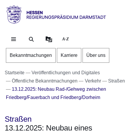
Direkt zum Kopf der Se
Direkt zum Inhalt
Direkt zum Fuß der Sei
Hessen
-
RP
A-Z
Darmstadt
Bekanntmachungen
Karriere
Über uns
Startseite
Veröffentlichungen und Digitales
Öffentliche Bekanntmachungen
Verkehr
Straßen
13.12.2025: Neubau Rad-/Gehweg zwischen
Friedberg/Fauerbach und Friedberg/Dorheim
Straßen
13.12.2025: Neubau eines