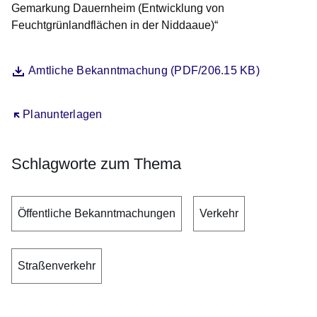
Gemarkung Dauernheim (Entwicklung von
Feuchtgrünlandflächen in der Niddaaue)“
Datei
Öffnet sich in einem neuen Fenster
Amtliche Bekanntmachung (PDF/206.15 KB)
Öffnet sich in einem neuen Fenster
Planunterlagen
Schlagworte zum Thema
Öffentliche Bekanntmachungen
Verkehr
Straßenverkehr