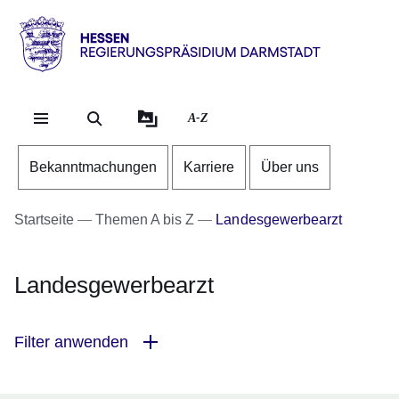
Direkt zum Kopf der Se
Direkt zum Inhalt
Direkt zum Fuß der Sei
Hessen
-
RP
A-Z
Darmstadt
Bekanntmachungen
Karriere
Über uns
Startseite
Themen A bis Z
Landesgewerbearzt
Landesgewerbearzt
Filter anwenden