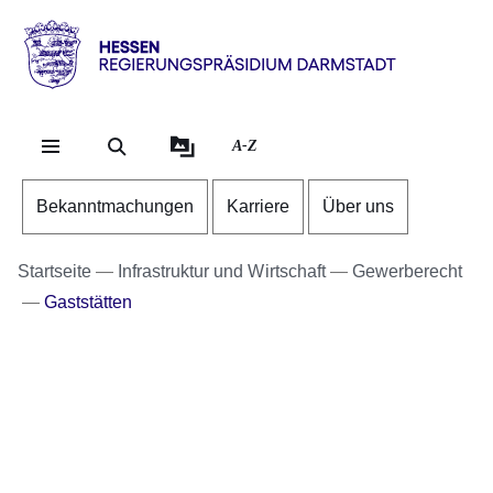
Direkt zum Kopf der Se
Direkt zum Inhalt
Direkt zum Fuß der Sei
Hessen
-
RP
A-Z
Darmstadt
Bekanntmachungen
Karriere
Über uns
Startseite
Infrastruktur und Wirtschaft
Gewerberecht
Gaststätten