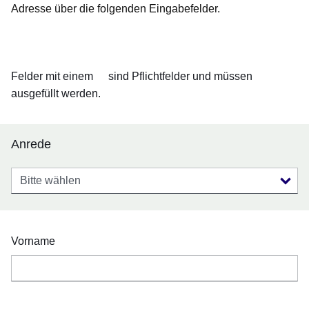
Adresse über die folgenden Eingabefelder.
Öffnet sich in einem neuen Fenster
Öffnet sich in einem neuen Fenster
Öffnet sich in einem neuen Fenster
Öffnet sich in einem neuen Fenster
Öffnet sich in einem neuen Fenster
Felder mit einem
sind Pflichtfelder und müssen
ausgefüllt werden.
Anrede
Anrede
Vorname