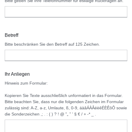
Bitte geben Sie Ihre Telefonnummer für etwaige Rückfragen an.
Betreff
Bitte beschränken Sie den Betreff auf 125 Zeichen.
Ihr Anliegen
Hinweis zum Formular:
Kopieren Sie Texte ausschließlich unformatiert in das Formular.
Bitte beachten Sie, dass nur die folgenden Zeichen im Formular
zulässig sind: A-Z, a-z, Umlaute, ß, 0-9, áàâÁÀÂéèêÉÈÊôÔ sowie
die Sonderzeichen ,; . : ( ) ? ! @ "„ ‟ ' § € / + -* _ .