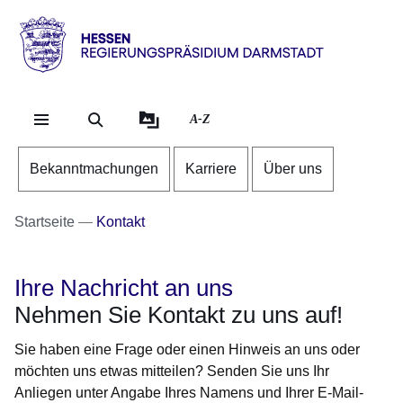
Direkt zum Kopf der Se
Direkt zum Inhalt
Direkt zum Fuß der Sei
Hessen
-
RP
A-Z
Darmstadt
Bekanntmachungen
Karriere
Über uns
Startseite
Kontakt
Ihre Nachricht an uns
Nehmen Sie Kontakt zu uns auf!
Sie haben eine Frage oder einen Hinweis an uns oder
möchten uns etwas mitteilen? Senden Sie uns Ihr
Anliegen unter Angabe Ihres Namens und Ihrer E-Mail-