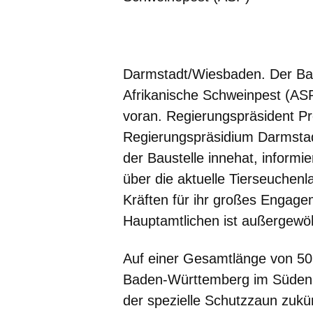
Öffnet sich in einem neuen Fenster
Öffnet sich in einem neuen Fenst
Öffnet sich in einem neuen 
Öffnet sich in einem n
Öffnet sich in ein
Darmstadt/Wiesbaden.
Der Ba
Afrikanische Schweinpest (ASP
voran. Regierungspräsident Pro
Regierungspräsidium Darmstadt
der Baustelle innehat, informi
über die aktuelle Tierseuchenla
Kräften für ihr großes Engage
Hauptamtlichen ist außergewöhn
Auf einer Gesamtlänge von 50
Baden-Württemberg im Süden s
der spezielle Schutzzaun zukü