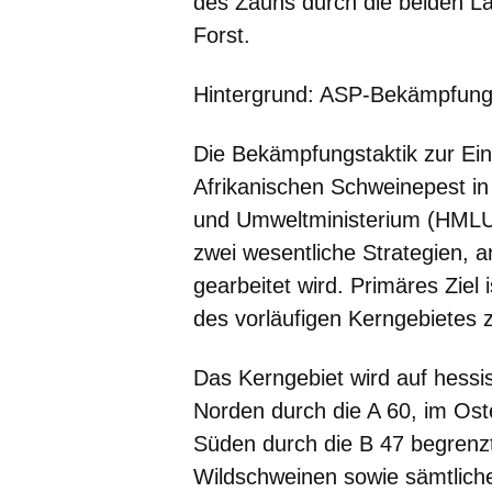
des Zauns durch die beiden 
Forst.
Hintergrund: ASP-Bekämpfung -
Die Bekämpfungstaktik zur E
Afrikanischen Schweinepest in
und Umweltministerium (HMLU) k
zwei wesentliche Strategien, 
gearbeitet wird. Primäres Ziel 
des vorläufigen Kerngebietes z
Das Kerngebiet wird auf hessi
Norden durch die A 60, im Ost
Süden durch die B 47 begrenzt
Wildschweinen sowie sämtlich