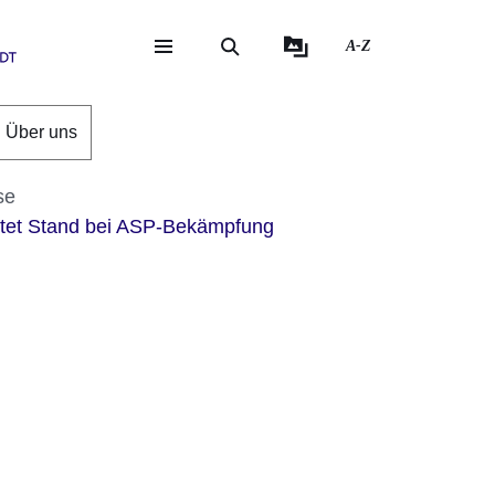
A-Z
eite
ite
Über uns
se
tet Stand bei ASP-Bekämpfung