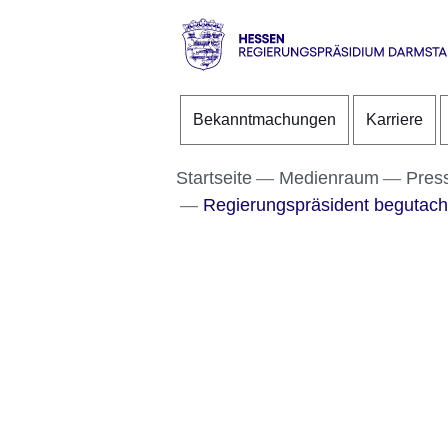
Direkt zum Kopf der S
Direkt zum Inhalt
Direkt zum Fuß der Se
Hessen
-
Bekanntmachungen
Karriere
RP
Darmstadt
Startseite
Medienraum
Pres
Regierungspräsident begutach