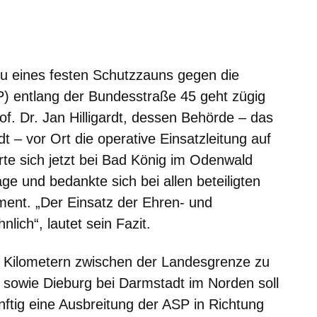
er
Fenster
euen Fenster
em neuen Fenster
u eines festen Schutzzauns gegen die
) entlang der Bundesstraße 45 geht zügig
f. Dr. Jan Hilligardt, dessen Behörde – das
 – vor Ort die operative Einsatzleitung auf
erte sich jetzt bei Bad König im Odenwald
ge und bedankte sich bei allen beteiligten
ment. „Der Einsatz der Ehren- und
lich“, lautet sein Fazit.
 Kilometern zwischen der Landesgrenze zu
owie Dieburg bei Darmstadt im Norden soll
nftig eine Ausbreitung der ASP in Richtung