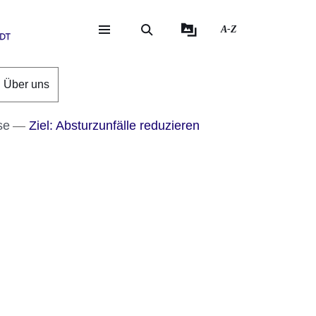
A-Z
eite
ite
Über uns
se
Ziel: Absturzunfälle reduzieren