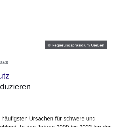
© Regierungspräsidium Gießen
tadt
utz
eduzieren
er
Fenster
euen Fenster
em neuen Fenster
 häufigsten Ursachen für schwere und