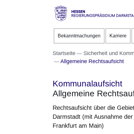
Direkt zum Kopf der S
Direkt zum Inhalt
Direkt zum Fuß der Se
Hessen
-
Bekanntmachungen
Karriere
RP
Darmstadt
Startseite
Sicherheit und Kom
Allgemeine Rechtsaufsicht
Kommunalaufsicht
Allgemeine Rechtsauf
Rechtsaufsicht über die Gebie
Darmstadt (mit Ausnahme der
Frankfurt am Main)