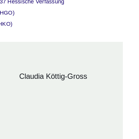
er
137 Hessische Verfassung
er
(HGO)
er
(HKO)
Claudia Köttig-Gross