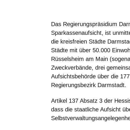
Öffnet sich in einem neuen Fenster
Öffnet sich in einem neuen Fenst
Öffnet sich in einem neuen 
Öffnet sich in einem n
Öffnet sich in ein
Das Regierungspräsidium Dar
Sparkassenaufsicht, ist unmit
die kreisfreien Städte Darmst
Städte mit über 50.000 Einw
Rüsselsheim am Main (sogena
Zweckverbände, drei gemeins
Aufsichtsbehörde über die 17
Regierungsbezirk Darmstadt.
Artikel 137 Absatz 3 der Hess
dass die staatliche Aufsicht 
Selbstverwaltungsangelegenhei