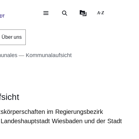
A-Z
eite
ite
Über uns
munales
Kommunalaufsicht
sicht
tskörperschaften im Regierungsbezirk
 Landeshauptstadt Wiesbaden und der Stadt