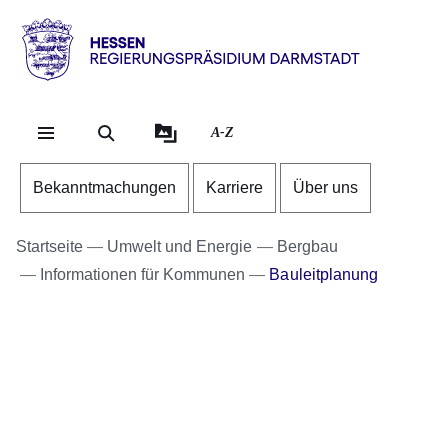
Direkt zum Kopf der Se
Direkt zum Inhalt
Direkt zum Fuß der Sei
Hessen
-
RP
A-Z
Darmstadt
Bekanntmachungen
Karriere
Über uns
Startseite
Umwelt und Energie
Bergbau
Informationen für Kommunen
Bauleitplanung