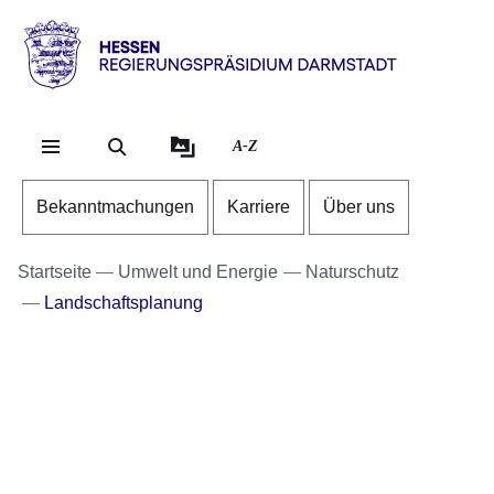
Direkt zum Kopf der Se
Direkt zum Inhalt
Direkt zum Fuß der Sei
Hessen
-
RP
A-Z
Darmstadt
Bekanntmachungen
Karriere
Über uns
Startseite
Umwelt und Energie
Naturschutz
Landschaftsplanung