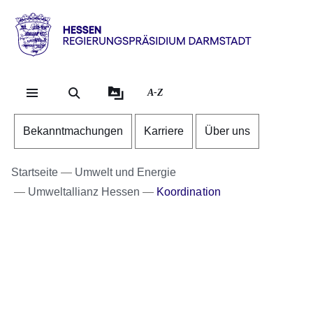
Direkt zum Kopf der Se
Direkt zum Inhalt
Direkt zum Fuß der Sei
Hessen
-
RP
A-Z
Darmstadt
Bekanntmachungen
Karriere
Über uns
Startseite
Umwelt und Energie
Umweltallianz Hessen
Koordination