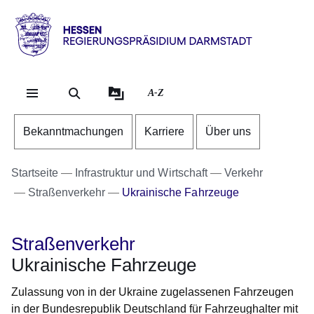
Direkt zum Kopf der Se
Direkt zum Inhalt
Direkt zum Fuß der Sei
Hessen
-
RP
A-Z
Darmstadt
Bekanntmachungen
Karriere
Über uns
Startseite
Infrastruktur und Wirtschaft
Verkehr
Straßenverkehr
Ukrainische Fahrzeuge
Straßenverkehr
Ukrainische Fahrzeuge
Zulassung von in der Ukraine zugelassenen Fahrzeugen
in der Bundesrepublik Deutschland für Fahrzeughalter mit