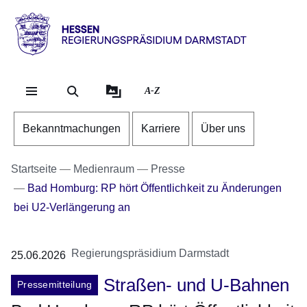
Direkt zum Kopf der Se
Direkt zum Inhalt
Direkt zum Fuß der Sei
Hessen
-
RP
A-Z
Darmstadt
Bekanntmachungen
Karriere
Über uns
Startseite
Medienraum
Presse
Bad Homburg: RP hört Öffentlichkeit zu Änderungen
bei U2-Verlängerung an
Regierungspräsidium Darmstadt
25.06.2026
Straßen- und U-Bahnen
Pressemitteilung