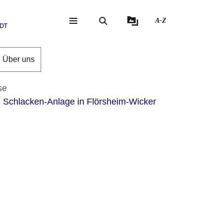
A-Z
eite
ite
Über uns
se
Schlacken-Anlage in Flörsheim-Wicker