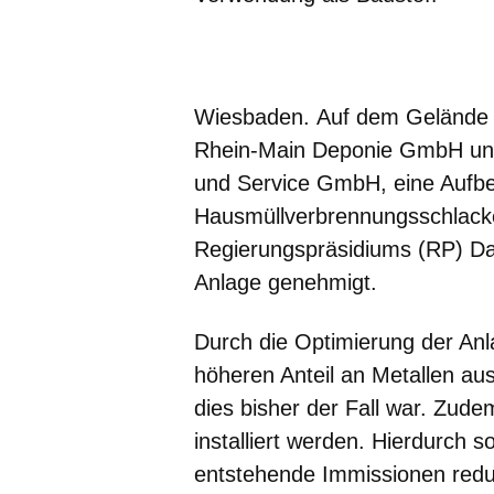
Öffnet sich in einem neuen Fenster
Öffnet sich in einem neuen Fenst
Öffnet sich in einem neuen 
Öffnet sich in einem n
Öffnet sich in ein
Wiesbaden.
Auf dem Gelände 
Rhein-Main Deponie GmbH und 
und Service GmbH, eine Aufbe
Hausmüllverbrennungsschlack
Regierungspräsidiums (RP) Da
Anlage genehmigt.
Durch die Optimierung der Anl
höheren Anteil an Metallen au
dies bisher der Fall war. Zude
installiert werden. Hierdurch
entstehende Immissionen redu