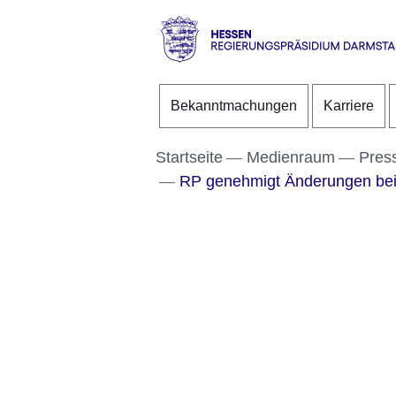
Direkt zum Kopf der S
Direkt zum Inhalt
Direkt zum Fuß der Se
Hessen
-
Bekanntmachungen
Karriere
RP
Darmstadt
Startseite
Medienraum
Pres
RP genehmigt Änderungen bei 