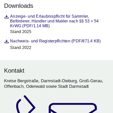
Downloads
Datei
Öffnet sich in einem neuen Fenster
Anzeige- und Erlaubnispflicht für Sammler,
Beförderer, Händler und Makler nach §§ 53 + 54
KrWG (PDF/1.14 MB)
Stand 2025
Beschreibung
Datei
Öffnet sich in einem neuen Fenster
Nachweis- und Registerpflichten (PDF/871.4 KB)
Stand 2022
Beschreibung
Kontakt
Kreise Bergstraße, Darmstadt-Dieburg, Groß-Gerau,
Offenbach, Odenwald sowie Stadt Darmstadt