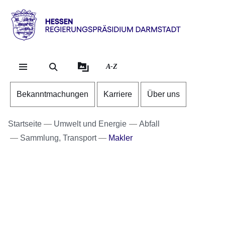
Direkt zum Kopf der Se
Direkt zum Inhalt
Direkt zum Fuß der Sei
Hessen
-
RP
A-Z
Darmstadt
Bekanntmachungen
Karriere
Über uns
Startseite
Umwelt und Energie
Abfall
Sammlung, Transport
Makler