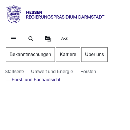
Direkt zum Kopf der Se
Direkt zum Inhalt
Direkt zum Fuß der Sei
Hessen
-
RP
A-Z
Darmstadt
Bekanntmachungen
Karriere
Über uns
Startseite
Umwelt und Energie
Forsten
Forst- und Fachaufsicht