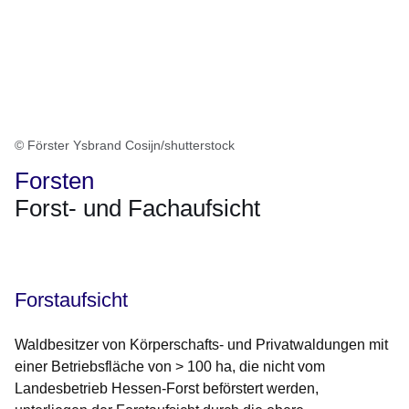
© Förster Ysbrand Cosijn/shutterstock
Forsten
Forst- und Fachaufsicht
Öffnet sich in einem neuen Fenster
Öffnet sich in einem neuen Fenster
Öffnet sich in einem neuen Fenster
Öffnet sich in einem neuen Fenster
Öffnet sich in einem neuen Fenster
Forstaufsicht
Waldbesitzer von Körperschafts- und Privatwaldungen mit
einer Betriebsfläche von > 100 ha, die nicht vom
Landesbetrieb Hessen-Forst beförstert werden,