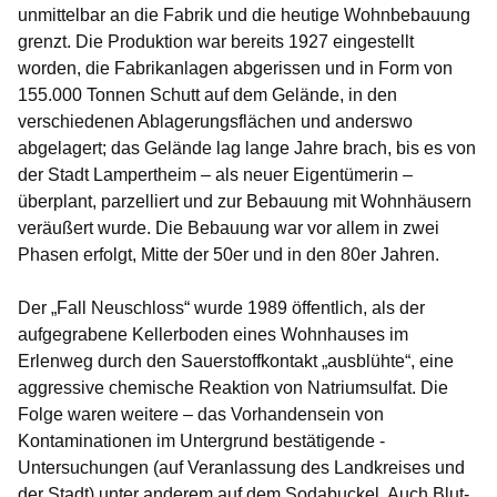
unmittelbar an die Fabrik und die heutige Wohnbebauung
grenzt. Die Produktion war bereits 1927 eingestellt
worden, die Fabrikanlagen abgerissen und in Form von
155.000 Tonnen Schutt auf dem Gelände, in den
verschiedenen Ablagerungsflächen und anderswo
abgelagert; das Gelände lag lange Jahre brach, bis es von
der Stadt Lampertheim – als neuer Eigentümerin –
überplant, parzelliert und zur Bebauung mit Wohnhäusern
veräußert wurde. Die Bebauung war vor allem in zwei
Phasen erfolgt, Mitte der 50er und in den 80er Jahren.
Der „Fall Neuschloss“ wurde 1989 öffentlich, als der
aufgegrabene Kellerboden eines Wohnhauses im
Erlenweg durch den Sauerstoffkontakt „ausblühte“, eine
aggressive chemische Reaktion von Natriumsulfat. Die
Folge waren weitere – das Vorhandensein von
Kontaminationen im Untergrund bestätigende -
Untersuchungen (auf Veranlassung des Landkreises und
der Stadt) unter anderem auf dem Sodabuckel. Auch Blut-