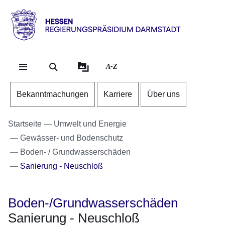
Direkt zum Kopf der Se
Direkt zum Inhalt
Direkt zum Fuß der Sei
Hessen
-
RP
A-Z
Darmstadt
Bekanntmachungen
Karriere
Über uns
Startseite
Umwelt und Energie
Gewässer- und Bodenschutz
Boden- / Grundwasserschäden
Sanierung - Neuschloß
Boden-/Grundwasserschäden
Sanierung - Neuschloß