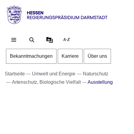
Direkt zum Kopf der Se
Direkt zum Inhalt
Direkt zum Fuß der Sei
Hessen
-
RP
A-Z
Darmstadt
Bekanntmachungen
Karriere
Über uns
Startseite
Umwelt und Energie
Naturschutz
Artenschutz, Biologische Vielfalt
Ausstellung