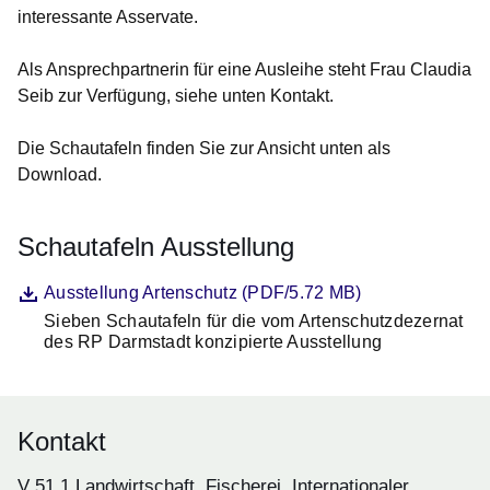
interessante Asservate.
Als Ansprechpartnerin für eine Ausleihe steht Frau Claudia
Seib zur Verfügung, siehe unten Kontakt.
Die Schautafeln finden Sie zur Ansicht unten als
Download.
Schautafeln Ausstellung
Datei
Öffnet sich in einem neuen Fenster
Ausstellung Artenschutz (PDF/5.72 MB)
Sieben Schautafeln für die vom Artenschutzdezernat
Beschreibung
des RP Darmstadt konzipierte Ausstellung
Kontakt
V 51.1 Landwirtschaft, Fischerei, Internationaler