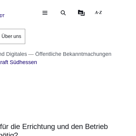
A-Z
eite
ite
Über uns
nd Digitales
Öffentliche Bekanntmachungen
raft Südhessen
er
Fenster
euen Fenster
em neuen Fenster
ür die Errichtung und den Betrieb
nötig?