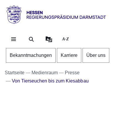
Direkt zum Kopf der Se
Direkt zum Inhalt
Direkt zum Fuß der Sei
Hessen
-
RP
A-Z
Darmstadt
Bekanntmachungen
Karriere
Über uns
Startseite
Medienraum
Presse
Von Tierseuchen bis zum Kiesabbau