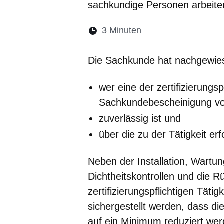
sachkundige Personen arbeite
Lesedauer:
3 Minuten
Öffnet sich in eine
Öffnet sich in 
Öffnet sic
Öffnet
Ö
Die Sachkunde hat nachgewie
wer eine der zertifizierungs
Sachkundebescheinigung vo
zuverlässig ist und
über die zu der Tätigkeit er
Neben der Installation, Wartu
Dichtheitskontrollen und die 
zertifizierungspflichtigen Täti
sichergestellt werden, dass di
auf ein Minimum reduziert wer