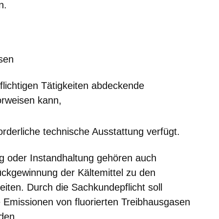
n.
m neuen Fenster
einem neuen Fenster
h in einem neuen Fenster
 sich in einem neuen Fenster
ffnet sich in einem neuen Fenster
sen
pflichtigen Tätigkeiten abdeckende
rweisen kann,
forderliche technische Ausstattung verfügt.
ng oder Instandhaltung gehören auch
Rückgewinnung der Kältemittel zu den
gkeiten. Durch die Sachkundepflicht soll
e Emissionen von fluorierten Treibhausgasen
den.