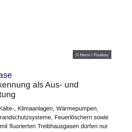
© Herm / Pixabay
gase
ennung als Aus- und
htung
r Kälte-, Klimaanlagen, Wärmepumpen,
Brandschutzsysteme, Feuerlöschern sowie
it fluorierten Treibhausgasen dürfen nur