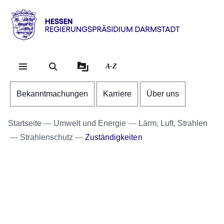
Direkt zum Kopf der Se
Direkt zum Inhalt
Direkt zum Fuß der Sei
Hessen
-
RP
A-Z
Darmstadt
Bekanntmachungen
Karriere
Über uns
Startseite
Umwelt und Energie
Lärm, Luft, Strahlen
Strahlenschutz
Zuständigkeiten