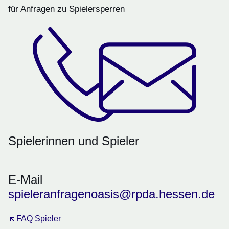
für Anfragen zu Spielersperren
Spielerinnen und Spieler
E-Mail
spieleranfragenoasis@rpda.hessen.de
Öffnet sich in einem neuen Fenster
FAQ Spieler