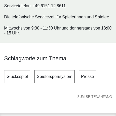
Servicetelefon: +49 6151 12 8611
Die telefonische Servicezeit für Spielerinnen und Spieler:
Mittwochs von 9:30 - 11:30 Uhr und donnerstags von 13:00
- 15 Uhr.
Schlagworte zum Thema
Glücksspiel
Spielersperrsystem
Presse
ZUM SEITENANFANG