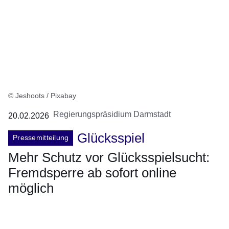
© Jeshoots / Pixabay
Regierungspräsidium Darmstadt
20.02.2026
Glücksspiel
Pressemitteilung
Mehr Schutz vor Glücksspielsucht:
Fremdsperre ab sofort online
möglich
Öffnet sich in einem neuen Fenster
Öffnet sich in einem neuen Fenster
Öffnet sich in einem neuen Fenster
Öffnet sich in einem neuen Fenster
Öffnet sich in einem neuen Fenster