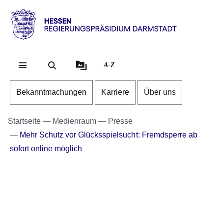
Direkt zum Kopf der Se
Direkt zum Inhalt
Direkt zum Fuß der Sei
Hessen
-
RP
A-Z
Darmstadt
Bekanntmachungen
Karriere
Über uns
Startseite
Medienraum
Presse
Mehr Schutz vor Glücksspielsucht: Fremdsperre ab
sofort online möglich