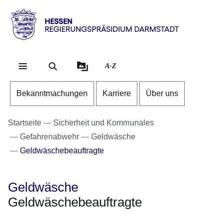
Direkt zum Kopf der Se
Direkt zum Inhalt
Direkt zum Fuß der Sei
Hessen
-
RP
A-Z
Darmstadt
Bekanntmachungen
Karriere
Über uns
Startseite
Sicherheit und Kommunales
Gefahrenabwehr
Geldwäsche
Geldwäschebeauftragte
Geldwäsche
Geldwäschebeauftragte