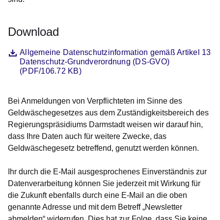
Download
Datei
Öffnet sich in einem neuen Fenster
Allgemeine Datenschutzinformation gemäß Artikel 13
Datenschutz-Grundverordnung (DS-GVO)
(PDF/106.72 KB)
Bei Anmeldungen von Verpflichteten im Sinne des
Geldwäschegesetzes aus dem Zuständigkeitsbereich des
Regierungspräsidiums Darmstadt weisen wir darauf hin,
dass Ihre Daten auch für weitere Zwecke, das
Geldwäschegesetz betreffend, genutzt werden können.
Ihr durch die E-Mail ausgesprochenes Einverständnis zur
Datenverarbeitung können Sie jederzeit mit Wirkung für
die Zukunft ebenfalls durch eine E-Mail an die oben
genannte Adresse und mit dem Betreff „Newsletter
abmelden“ widerrufen. Dies hat zur Folge, dass Sie keine